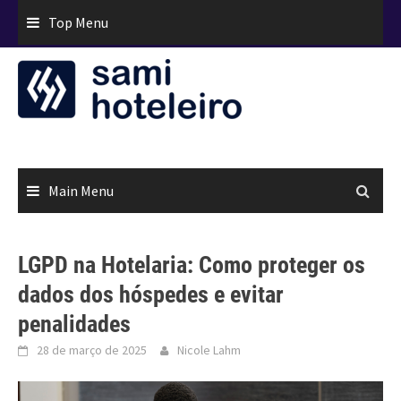
Skip
Top Menu
to
content
Main Menu
LGPD na Hotelaria: Como proteger os
dados dos hóspedes e evitar
penalidades
28 de março de 2025
Nicole Lahm