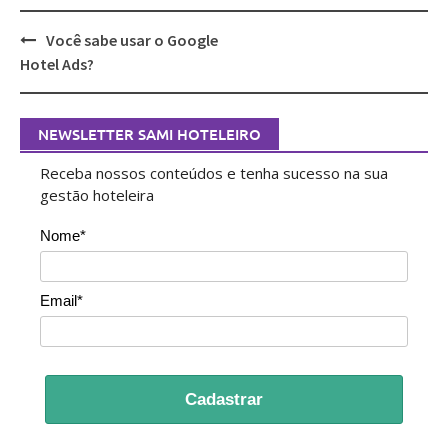
Post
Você sabe usar o Google
navigation
Hotel Ads?
NEWSLETTER SAMI HOTELEIRO
Receba nossos conteúdos e tenha sucesso na sua
gestão hoteleira
Nome*
Email*
Cadastrar