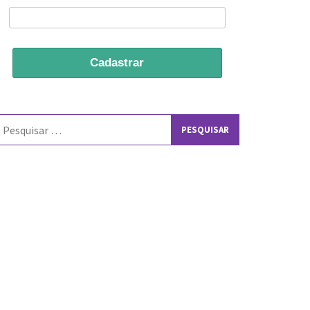
Cadastrar
esquisar
or: