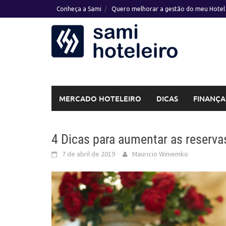
Skip
Conheça a Sami
Quero melhorar a gestão do meu Hotel
to
content
MERCADO HOTELEIRO
DICAS
FINANÇA
4 Dicas para aumentar as reserva
7 de abril de 2019
Mauricio Winiemko